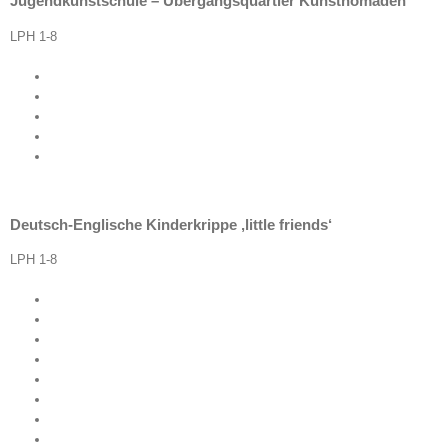
Jugendkunstschule – Übergangsquartier Kunstnomaden
LPH 1-8
Deutsch-Englische Kinderkrippe ‚little friends‘
LPH 1-8