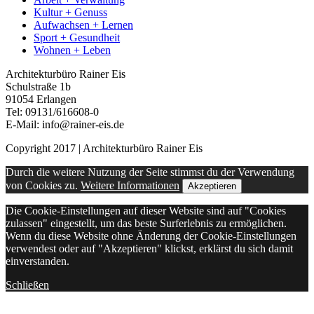
Kultur + Genuss
Aufwachsen + Lernen
Sport + Gesundheit
Wohnen + Leben
Architekturbüro Rainer Eis
Schulstraße 1b
91054 Erlangen
Tel: 09131/616608-0
E-Mail: info@rainer-eis.de
Copyright 2017 | Architekturbüro Rainer Eis
Durch die weitere Nutzung der Seite stimmst du der Verwendung
von Cookies zu.
Weitere Informationen
Akzeptieren
Die Cookie-Einstellungen auf dieser Website sind auf "Cookies
zulassen" eingestellt, um das beste Surferlebnis zu ermöglichen.
Wenn du diese Website ohne Änderung der Cookie-Einstellungen
verwendest oder auf "Akzeptieren" klickst, erklärst du sich damit
einverstanden.
Schließen