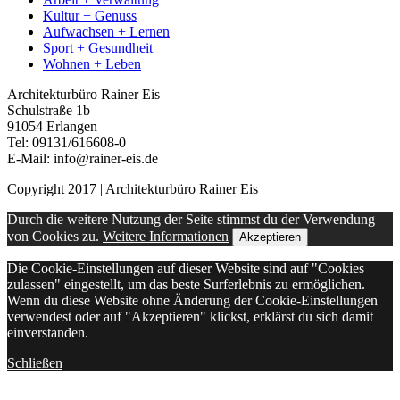
Kultur + Genuss
Aufwachsen + Lernen
Sport + Gesundheit
Wohnen + Leben
Architekturbüro Rainer Eis
Schulstraße 1b
91054 Erlangen
Tel: 09131/616608-0
E-Mail: info@rainer-eis.de
Copyright 2017 | Architekturbüro Rainer Eis
Durch die weitere Nutzung der Seite stimmst du der Verwendung
von Cookies zu.
Weitere Informationen
Akzeptieren
Die Cookie-Einstellungen auf dieser Website sind auf "Cookies
zulassen" eingestellt, um das beste Surferlebnis zu ermöglichen.
Wenn du diese Website ohne Änderung der Cookie-Einstellungen
verwendest oder auf "Akzeptieren" klickst, erklärst du sich damit
einverstanden.
Schließen