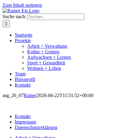
Zum Inhalt springen
Suche nach:
Startseite
Projekte
Arbeit + Verwaltung
Kultur + Genuss
Aufwachsen + Lernen
Sport + Gesundheit
Wohnen + Leben
Team
Büroprofil
Kontakt
asg_26_07
Rainer
2026-06-22T11:51:52+00:00
Kontakt
Impressum
Datenschutzerklärung
Arbeit + Verwaltung